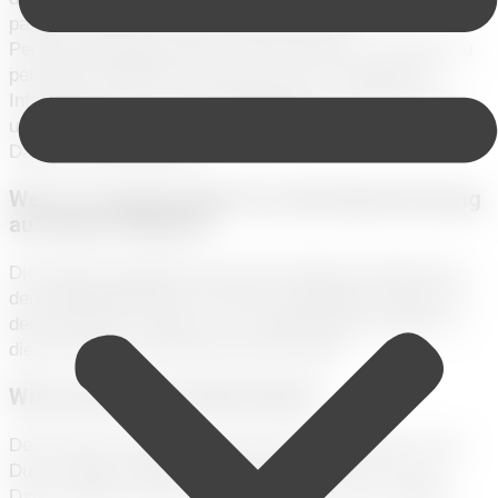
passiert, wenn Du diese Website besuchst.
Personenbezogene Daten sind alle Daten, mit denen Du
persönlich identifiziert werden kannst. Ausführliche
Informationen zum Thema Datenschutz entnimmst Du
unserer unter diesem Text aufgeführten
Datenschutzerklärung.
Wer ist verantwortlich für die Datenerfassung
auf dieser Website?
Die Datenverarbeitung auf dieser Website erfolgt durch
den Websitebetreiber. Dessen Kontaktdaten kannst Du
dem Abschnitt „Hinweis zur Verantwortlichen Stelle“ in
dieser Datenschutzerklärung entnehmen.
Wie erfassen wir Deine Daten?
Deine Daten werden zum einen dadurch erhoben, dass
Du uns diese mitteilst. Hierbei kann es sich z.B. um
Daten handeln, die Du in ein Kontaktformular eingibst.